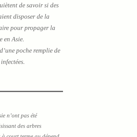
uiètent de savoir si des
aient disposer de la
aire pour propager la
 en Asie.
it d’une poche remplie de
 infectées.
sie n’ont pas été
isissant des arbres
es à court terme au dépend