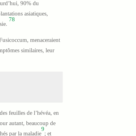
ujourd’hui, 90% du
antations asiatiques,
7
8
sie.
de Fusicoccum, menaceraient
ymptômes similaires, leur
des feuilles de l’hévéa, en
 Pour autant, beaucoup de
9
chés par la maladie
; et