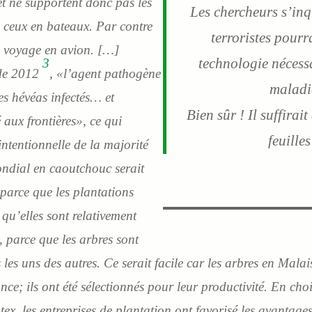
t ne supportent donc pas les
Les chercheurs s’inq
ceux en bateaux. Par contre
terroristes pourr
un voyage en avion. […]
technologie nécess
3
 de 2012
, «l’agent pathogène
maladie
des hévéas infectés… et
Bien sûr ! Il suffira
 aux frontières», ce qui
feuilles
intentionnelle de la majorité
ndial en caoutchouc serait
e parce que les plantations
qu’elles sont relativement
, parce que les arbres sont
les uns des autres. Ce serait facile car les arbres en Malai
ance; ils ont été sélectionnés pour leur productivité. En cho
ex, les entreprises de plantation ont favorisé les avantag