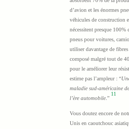
absorbent 70% de la produ
d’avion et les énormes pneus
véhicules de construction e
nécessitent presque 100% 
pneus pour voitures, cami
utiliser davantage de fibre
composé malgré tout de 40
pour le améliorer leur rési
estime pas l’ampleur : “
Une
maladie sud-américaine des 
11
l’ère automobile
.”
Vous doutez encore de not
Unis en caoutchouc asiatiq