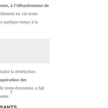
erme, à l’effondrement de
ellement en vie notre
ive quelque temps à la
raine la destruction
écupération des
de notre économie, a fait
7
enante
SANTS.