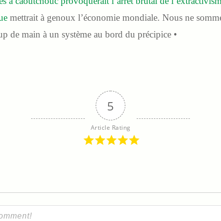
es à caoutchouc provoquerait l’arrêt brutal de l’extractivis
ue
mettrait à genoux l’économie mondiale. Nous ne somme
up de main à un système au bord du précipice •
5
Article Rating