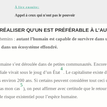
À lire ensuite:
Appel à ceux qui n'ont pas le pouvoir
RÉALISER QU’UN EST PRÉFÉRABLE À L’A
chemins :
autant l’humain est capable de survivre dans u
e dans un écosystème effondré.
humaine s’est déroulée dans de petites communautés. Encor
4
iale vivait sous le joug d’un État
. Le capitalisme existe 
is environ 200 ans. Si certains peuvent considérer tout cec
5
pas mon cas
), on peut affirmer avec certitude que le reto
 de risque existentiel pour l’espèce humaine.