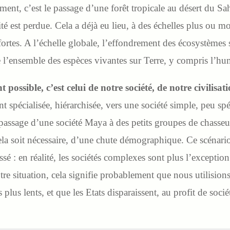
ent, c’est le passage d’une forêt tropicale au désert du Sa
é est perdue. Cela a déjà eu lieu, à des échelles plus ou mo
rtes. A l’échelle globale, l’effondrement des écosystèmes si
e l’ensemble des espèces vivantes sur Terre, y compris l’h
ossible, c’est celui de notre société, de notre civilisat
 spécialisée, hiérarchisée, vers une société simple, peu spéc
assage d’une société Maya à des petits groupes de chasseur
la soit nécessaire, d’une chute démographique. Ce scénario 
é : en réalité, les sociétés complexes sont plus l’exception 
tre situation, cela signifie probablement que nous utilisio
 plus lents, et que les Etats disparaissent, au profit de socié