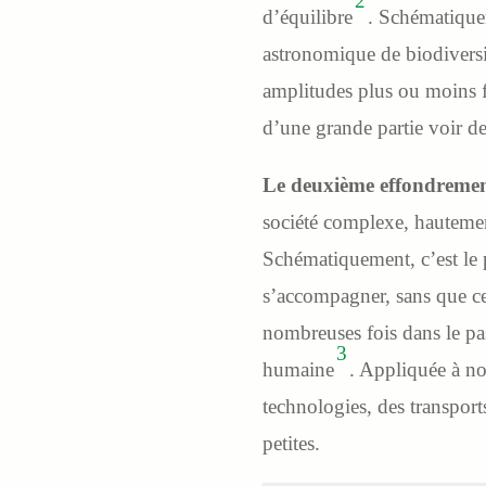
2
d’équilibre
. Schématiquem
astronomique de biodiversit
amplitudes plus ou moins fo
d’une grande partie voir d
Le deuxième effondrement p
société complexe, hautement
Schématiquement, c’est le p
s’accompagner, sans que ce
nombreuses fois dans le pass
3
humaine
. Appliquée à no
technologies, des transports
petites.