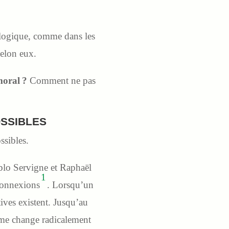
cologique, comme dans les
selon eux.
moral ?
Comment ne pas
OSSIBLES
ssibles.
blo Servigne et Raphaël
1
 connexions
. Lorsqu’un
tives existent. Jusqu’au
tème change radicalement