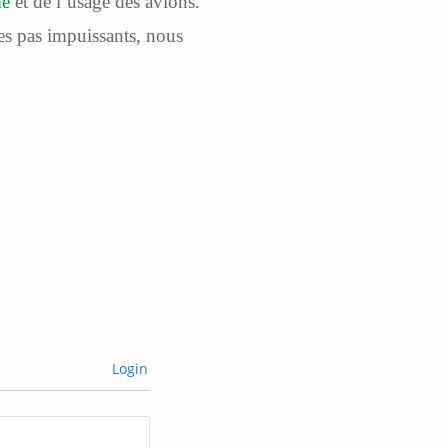
me
et de l’usage des avions.
s pas impuissants, nous
Login