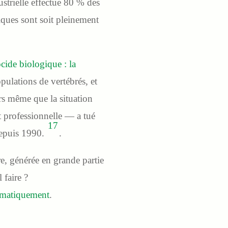
ustrielle effectue 80 % des
ques sont soit pleinement
cide biologique : la
ulations de vertébrés, et
rs même que la situation
t professionnelle — a tué
17
depuis 1990.
.
re, générée en grande partie
 faire ?
tématiquement
.