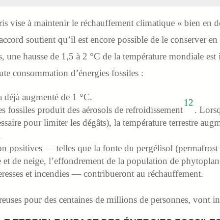
is vise à maintenir le réchauffement climatique « bien en 
 accord soutient qu’il est encore possible de le conserver e
es, une hausse de 1,5 à 2 °C de la température mondiale est
te consommation d’énergies fossiles :
 a déjà augmenté de 1 °C.
12
 fossiles produit des aérosols de refroidissement
. Lors
cessaire pour limiter les dégâts), la température terrestre a
.
on positives — telles que la fonte du pergélisol (permafrost
e et de neige, l’effondrement de la population de phytoplanc
eresses et incendies — contribueront au réchauffement.
reuses pour des centaines de millions de personnes, vont i