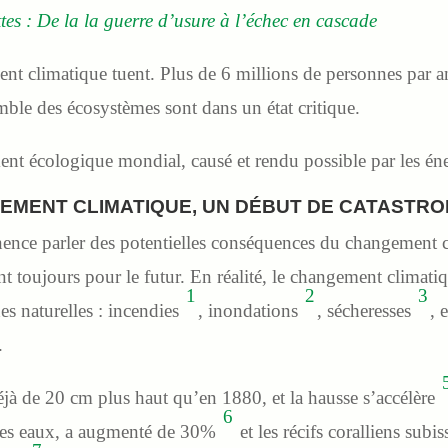
ttes : De la la guerre d’usure à l’échec en cascade
nt climatique tuent. Plus de 6 millions de personnes par an. 
emble des écosystèmes sont dans un état critique.
t écologique mondial, causé et rendu possible par les éner
EMENT CLIMATIQUE, UN DÉBUT DE CATASTR
nce parler des potentielles conséquences du changement cl
nt toujours pour le futur. En réalité, le changement climati
1
2
3
es naturelles : incendies
, inondations
, sécheresses
, 
.
éjà de 20 cm plus haut qu’en 1880, et la hausse s’accélère
6
 les eaux, a augmenté de 30%
et les récifs coralliens sub