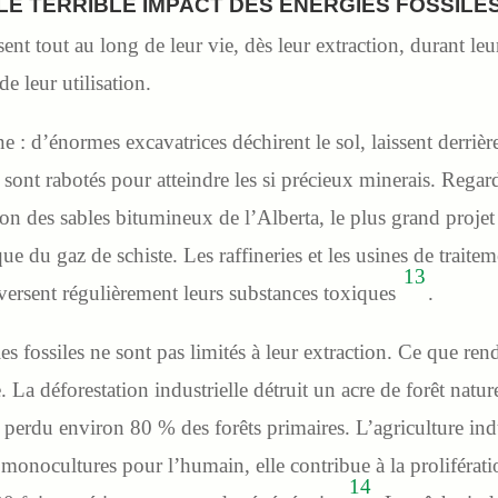
LE TERRIBLE IMPACT DES ÉNERGIES FOSSILE
sent tout au long de leur vie, dès leur extraction, durant leur
e leur utilisation.
: d’énormes excavatrices déchirent le sol, laissent derrière
nt rabotés pour atteindre les si précieux minerais. Regard
on des sables bitumineux de l’Alberta, le plus grand projet
e du gaz de schiste. Les raffineries et les usines de traite
13
éversent régulièrement leurs substances toxiques
.
es fossiles ne sont pas limités à leur extraction. Ce que ren
e. La déforestation industrielle détruit un acre de forêt natur
erdu environ 80 % des forêts primaires. L’agriculture indu
onocultures pour l’humain, elle contribue à la prolifératio
14