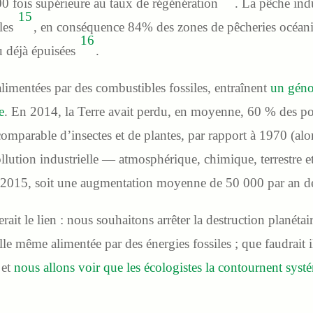
00 fois supérieure au taux de régénération
. La pêche ind
15
lles
, en conséquence 84% des zones de pêcheries océani
16
u déjà épuisées
.
 alimentées par des combustibles fossiles, entraînent
un géno
e
. En 2014, la Terre avait perdu, en moyenne, 60 % des pop
parable d’insectes et de plantes, par rapport à 1970 (alo
ollution industrielle — atmosphérique, chimique, terrestre e
 2015, soit une augmentation moyenne de 50 000 par an 
ait le lien : nous souhaitons arrêter la destruction planétai
elle même alimentée par des énergies fossiles ; que faudrait il
 et
nous allons voir que les écologistes la contournent sys