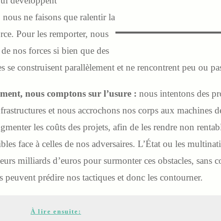
 qui développent
 nous ne faisons que ralentir la
force. Pour les remporter, nous
é de nos forces si bien que des
res se construisent parallèlement et ne rencontrent peu ou p
ement, nous comptons sur l’usure :
nous intentons des pr
infrastructures et nous accrochons nos corps aux machines d
menter les coûts des projets, afin de les rendre non rentab
ibles face à celles de nos adversaires. L’État ou les multina
eurs milliards d’euros pour surmonter ces obstacles, sans c
 peuvent prédire nos tactiques et donc les contourner.
À lire ensuite: