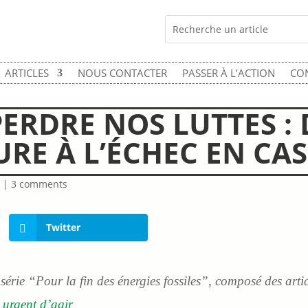
ARTICLES
NOUS CONTACTER
PASSER À L’ACTION
CO
ERDRE NOS LUTTES :
URE À L’ÉCHEC EN CA
s
|
3 comments
Twitter
a série “Pour la fin des énergies fossiles”, composé des artic
 urgent d’agir