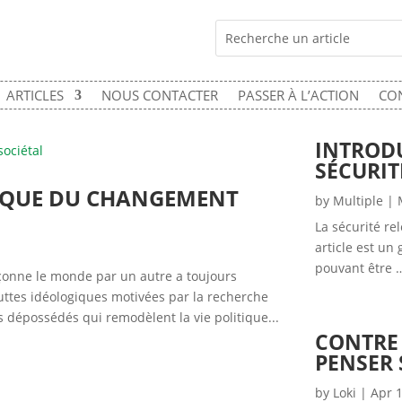
ARTICLES
NOUS CONTACTER
PASSER À L’ACTION
CO
INTROD
SÉCURIT
QUE DU CHANGEMENT
by
Multiple
|
La sécurité re
article est un
pouvant être 
çonne le monde par un autre a toujours
luttes idéologiques motivées par la recherche
s dépossédés qui remodèlent la vie politique...
CONTRE 
PENSER
by
Loki
|
Apr 1