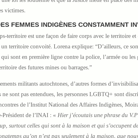
s victimes.
DES FEMMES INDIGÈNES CONSTAMMENT INV
s-territoire est une façon de faire corps avec le territoire 
n territoire convoité. Lorena explique: “D’ailleurs, ce so
t qui sont en première ligne contre la police, l’armée ou les
rritoire des futures mines ou barrages.”
ents militants autochtones, d’autres formes d’invisibilisa
s ne sont pas entendues, les personnes LGBTQ+ sont discr
ncontres de l’Institut National des Affaires Indigènes, Moir
e-Président de l’INAI : «
Hier j’écoutais une phrase du V.P
p, surtout celles qui sont à la maison et qui s’occupent de
 longtemps qu’on n’est pas seulement à la maison, que nou