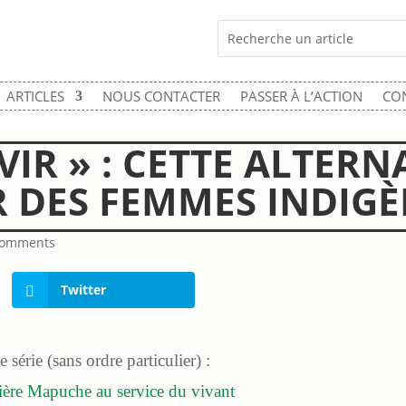
ARTICLES
NOUS CONTACTER
PASSER À L’ACTION
CO
VIR » : CETTE ALTER
R DES FEMMES INDIGÈ
comments
Twitter
e série (sans ordre particulier) :
ière Mapuche au service du vivant