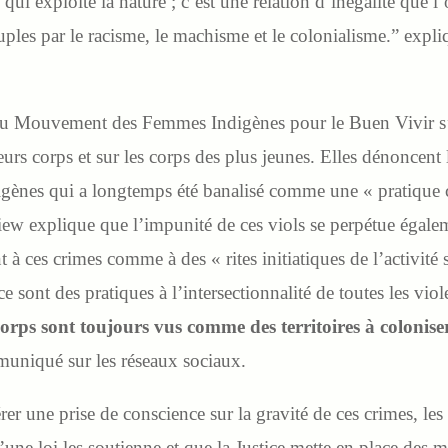
qui exploite la nature ; c’est une relation d’inégalité que l
uples par le racisme, le machisme et le colonialisme.” expl
du Mouvement des Femmes Indigènes pour le Buen Vivir s’
eurs corps et sur les corps des plus jeunes. Elles dénoncent 
indigènes qui a longtemps été banalisé comme une « pratique c
ew explique que l’impunité de ces viols se perpétue égaleme
t à ces crimes comme à des « rites initiatiques de l’activité
 sont des pratiques à l’intersectionnalité de toutes les viol
orps sont toujours vus comme des territoires à colonise
muniqué sur les réseaux sociaux.
er une prise de conscience sur la gravité de ces crimes, les
 loi les soutienne et que la Justice mette en place des m