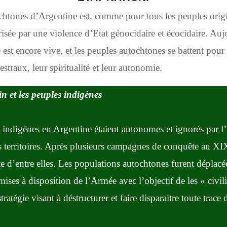
ochtones d’Argentine est, comme pour tous les peuples ori
ctérisée par une violence d’Etat génocidaire et écocidaire. A
e est encore vive, et les peuples autochtones se battent pour 
ncestraux, leur spiritualité et leur autonomie.
in et les peuples indigènes
indigènes en Argentine étaient autonomes et ignorés par l’E
es territoires. Après plusieurs campagnes de conquête au 
nte d’entre elles. Les populations autochtones furent dépla
ses à disposition de l’Armée avec l’objectif de les « civilis
stratégie visant à déstructurer et faire disparaitre toute trac