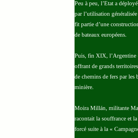
Peu à peu, l’Etat a déployé
par l’utilisation généralisé
fit partie d’une constructi
de bateaux européens.
Puis, fin XIX, l’Argentine 
offrant de grands territoir
de chemins de fers par les b
minière.
Moira Millán, militante Map
racontait la souffrance et l
forcé suite à la « Campagn