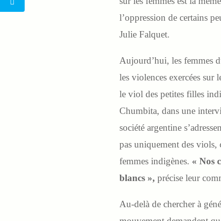
sur les femmes est la même 
l’oppression de certains pe
Julie Falquet.
Aujourd’hui, les femmes 
les violences exercées sur l
le viol des petites filles 
Chumbita, dans une intervi
société argentine s’adressen
pas uniquement des viols, ce
femmes indigènes.
« Nos c
blancs »,
précise leur com
Au-delà de chercher à génér
mouvement demandent qu’une