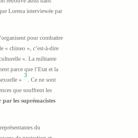
’on retrouve aussi dans
ique Lorena interviewée par
organisent pour combattre
le « chineo », c’est-à-dire
ulturelle ». La militante
nt parce que l’Etat et la
3
 sexuelle »
. Ce ne sont
ences que souffrent les
r par les suprémacistes
 représentantes du
oyens de protection et